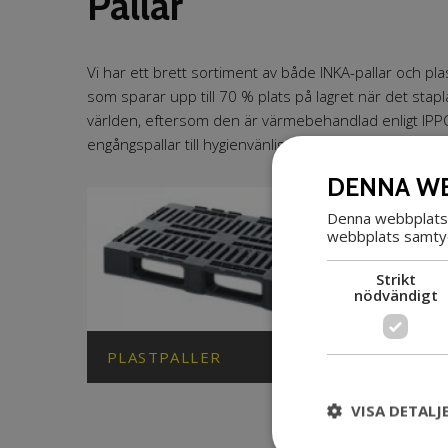
Pallar
Vi har ett brett sortiment av både INKA-pallar och plast
som sparar upp till 70 % plats på lagret när det stap
världen, eftersom den är värmebehandlad enligt IPPC. 
engångspallar till hygienvänliga pallar och pallar till pall
DENNA WE
Denna webbplats 
webbplats samtyck
Strikt
nödvändigt
PLASTPALLER
INK
VISA DETALJ