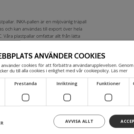
pallar. INKA-pallen är en miljövänlig träpall
las och kan användas till export över hela
Våra plastpallar omfattar allt från lätta
hyllor.
BBPLATS ANVÄNDER COOKIES
använder cookies för att förbättra användarupplevelsen. Genom 
er du till alla cookies i enlighet med vår cookiepolicy.
Läs mer
Prestanda
Inriktning
Funktioner
APALLER
AVVISA ALLT
ACCE
ER