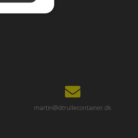
martin@dtrullecontainer.dk