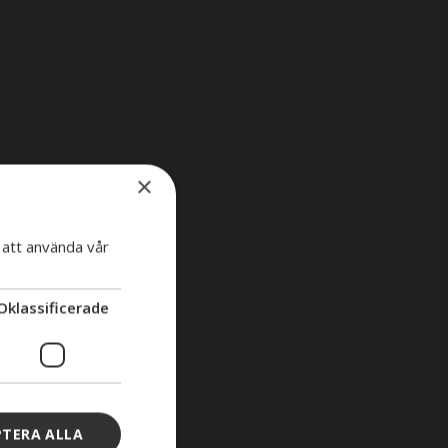
×
att använda vår
Oklassificerade
PTERA ALLA