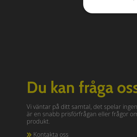
Du kan fråga oss
Vi väntar på ditt samtal, det spelar inge
är en snabb prisförfrågan eller frågor o
produkt.
Kontakta oss