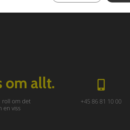
 om allt.
n roll om det
+45 86 81 10 00
m en viss