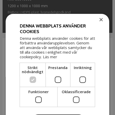
1200 x 1000 x 1000 mm
Bigbox i HDPE-plast, livsmedelsgodkänd
Vikbar till ca 400 mm
×
Kan levereras med hjul eller medar, lock osv
DENNA WEBBPLATS ANVÄNDER
Innermått: 1110 x 910 x 820 mm
COOKIES
Denna webbplats använder cookies för att
förbättra användarupplevelsen. Genom
att använda vår webbplats samtycker du
till alla cookies i enlighet med vår
cookiepolicy.
Läs mer
Strikt
Prestanda
Inriktning
nödvändigt
Funktioner
Oklassificerade