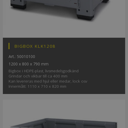
BIGBOX KLK1208
Art.: 50010100
1200 x 800 x 790 mm
Bigbox i HDPE-plast, livsmedelsgodkänd
Grindar och vikbar till ca 400 mm
Kan levereras med hjul eller medar, lock osv
Innermått: 1110 x 710 x 820 mm