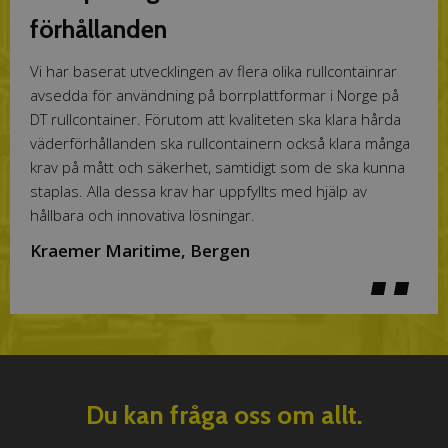
Vi verkar på en konkurrenspräglad marknad och har hela
förhållanden
I vår bransch ändras kundernas krav och leveransbehov
tiden behov av att optimera också i vår
ständigt. Därför har vi valt DT Rullecontainer som
Vi har baserat utvecklingen av flera olika rullcontainrar
försörjningskedja. Tillsammans med DT Rullecontainer
samarbetspartner och tillsammans med dem utvecklat
avsedda för användning på borrplattformar i Norge på
har vi utvecklat olika rullcontainrar som med lång
flera olika rullcontainrar för våra behov. Detta ger oss
DT rullcontainer. Förutom att kvaliteten ska klara hårda
livslängd och låga underhållskostnader bidrar till hög
hög flexibilitet i när det gäller att serva och tillgodose
väderförhållanden ska rullcontainern också klara många
leveranssäkerhet för våra kunder till rätt pris. Alla
våra kunders behov och önskemål och därmed också
krav på mått och säkerhet, samtidigt som de ska kunna
rullcontainrar levereras med namn och logga och med
göra oss mer konkurrenskraftiga.
staplas. Alla dessa krav har uppfyllts med hjälp av
stroppar i våra färger och med vårt namn. Detta ger ett
hållbara och innovativa lösningar.
gott intryck av vår kvalitet när vi är ute hos våra kunder.
Kraemer Maritime, Bergen
Du kan fråga oss om allt.