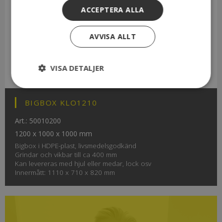
ACCEPTERA ALLA
AVVISA ALLT
VISA DETALJER
BIGBOX KLO1210
Art.: 50010200
1200 x 1000 x 1000 mm
Bigbox i HDPE-plast, livsmedelsgodkänd
Grindar och vikbar till ca 400 mm
Kan levereras med hjul eller medar, lock osv
Innermått: 1110 x 710 x 820 mm